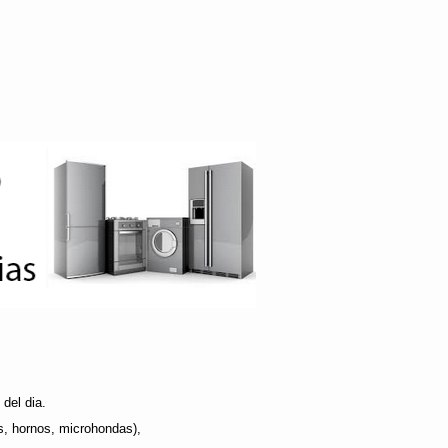
del dia.
s, hornos, microhondas),