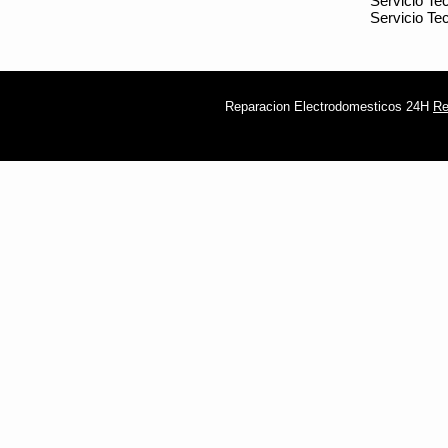
Servicio Te
Servicio Te
Reparacion Electrodomesticos 24H
Re