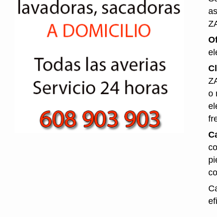
as
Z
O
el
Cl
ZA
o 
el
fr
Ca
co
pi
co
Ca
ef