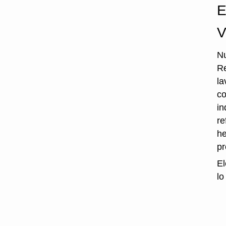
E
V
Nu
Re
la
co
in
re
he
p
El
lo