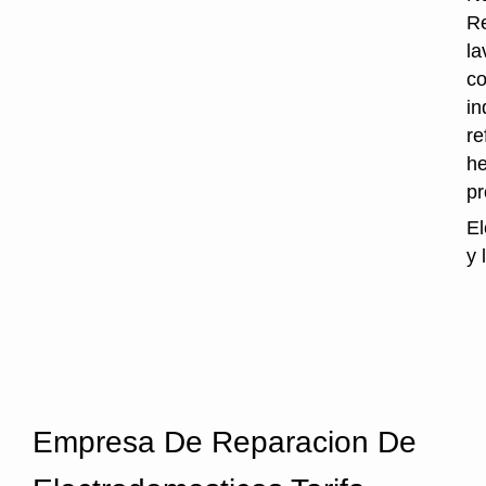
Re
la
co
in
re
he
p
El
y 
Empresa De Reparacion De