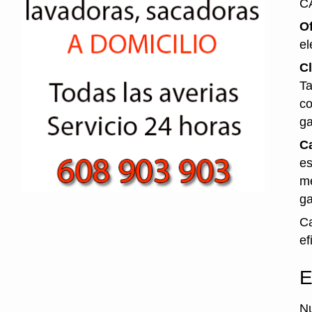
C
O
el
Cl
Ta
co
ga
Ca
es
me
ga
Ca
ef
E
Nu