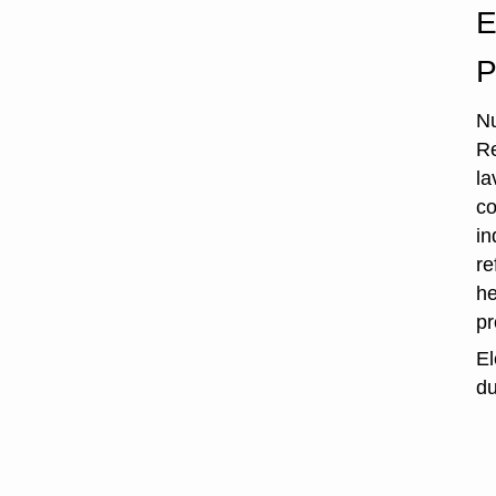
E
P
Nu
Re
la
co
in
re
he
p
El
du