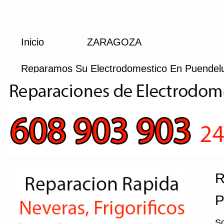
Inicio
ZARAGOZA
Reparamos Su Electrodomestico En Puendel
R
P
So