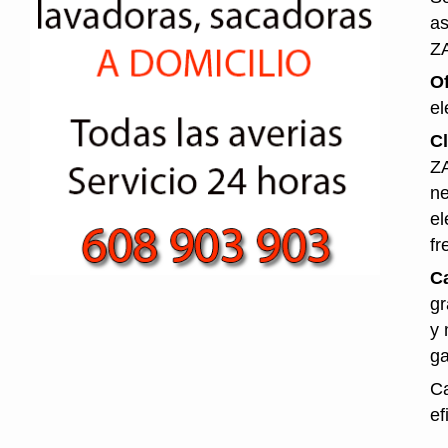
as
Z
O
el
Cl
ZA
ne
el
fr
Ca
gr
y 
ga
Ca
ef