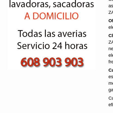
as
Z
O
el
Cl
ZA
ne
el
fr
Ca
es
me
ga
Ca
ef