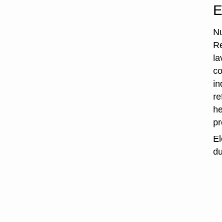
E
Nu
Re
la
co
in
re
he
p
El
du