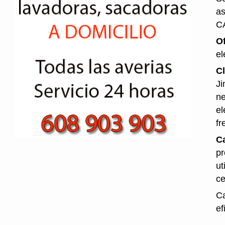
as
C
O
el
Cl
Ji
ne
el
fr
Ca
pr
ut
ce
Ca
ef