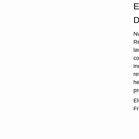
E
D
Nu
Re
la
co
in
re
he
p
El
Fr