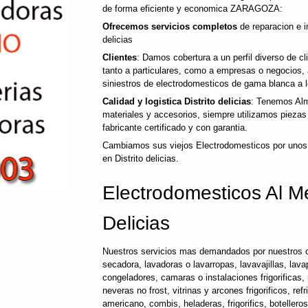
de forma eficiente y economica ZARAGOZA:
Ofrecemos servicios completos
de reparacion e i
delicias
Clientes
: Damos cobertura a un perfil diverso de c
tanto a particulares, como a empresas o negocios,
siniestros de electrodomesticos de gama blanca a l
Calidad y logistica Distrito delicias
: Tenemos Alm
materiales y accesorios, siempre utilizamos pieza
fabricante certificado y con garantia.
Cambiamos sus viejos Electrodomesticos por unos
en Distrito delicias.
Electrodomesticos Al Mej
Delicias
Nuestros servicios mas demandados por nuestros c
secadora, lavadoras o lavarropas, lavavajillas, lavap
congeladores, camaras o instalaciones frigorificas, 
neveras no frost, vitrinas y arcones frigorificos, ref
americano, combis, heladeras, frigorifics, botellero