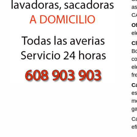
as
C
O
el
Cl
Bo
co
el
fr
Ca
es
me
ga
Ca
ef