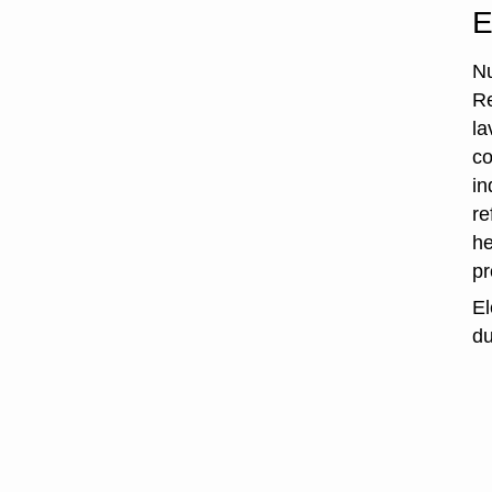
E
Nu
Re
la
co
in
re
he
p
El
du