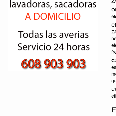
Z
O
el
Cl
ZA
ne
el
fr
Ca
es
me
ga
Ca
ef
E