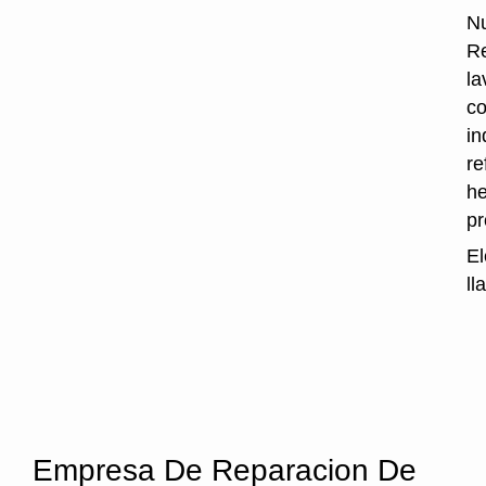
Nu
Re
la
co
in
re
he
p
El
ll
Empresa De Reparacion De