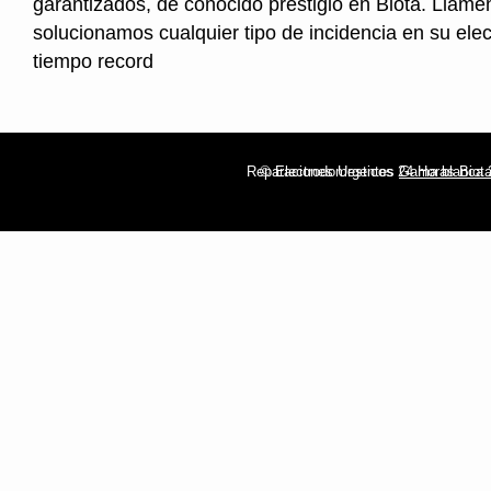
garantizados, de conocido prestigio en Biota. Llame
solucionamos cualquier tipo de incidencia en su ele
tiempo record
Reparaciones Urgentes
© Electrodomesticos 24 Horas Biot
Gama blanca 