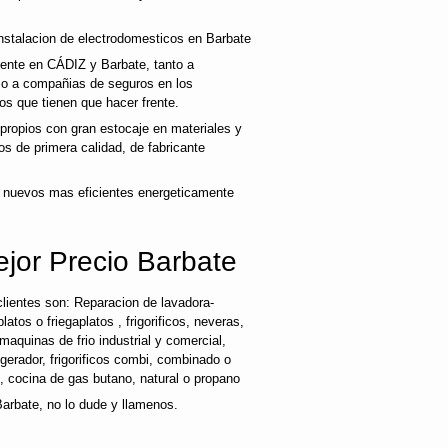
nstalacion de electrodomesticos en Barbate
liente en CÁDIZ y Barbate, tanto a
mo a compañias de seguros en los
os que tienen que hacer frente.
ropios con gran estocaje en materiales y
s de primera calidad, de fabricante
 nuevos mas eficientes energeticamente
ejor Precio Barbate
lientes son: Reparacion de lavadora-
latos o friegaplatos , frigorificos, neveras,
maquinas de frio industrial y comercial,
rigerador, frigorificos combi, combinado o
s, cocina de gas butano, natural o propano
Barbate, no lo dude y llamenos.