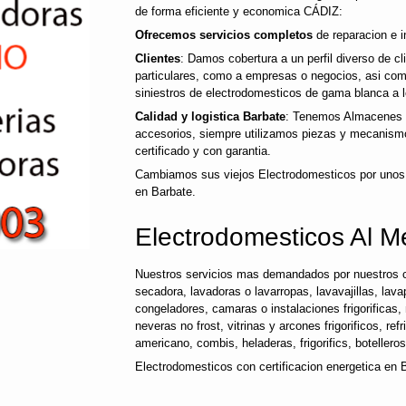
de forma eficiente y economica CÁDIZ:
Ofrecemos servicios completos
de reparacion e i
Clientes
: Damos cobertura a un perfil diverso de c
particulares, como a empresas o negocios, asi co
siniestros de electrodomesticos de gama blanca a l
Calidad y logistica Barbate
: Tenemos Almacenes p
accesorios, siempre utilizamos piezas y mecanismo
certificado y con garantia.
Cambiamos sus viejos Electrodomesticos por unos
en Barbate.
Electrodomesticos Al M
Nuestros servicios mas demandados por nuestros c
secadora, lavadoras o lavarropas, lavavajillas, lavap
congeladores, camaras o instalaciones frigorificas, 
neveras no frost, vitrinas y arcones frigorificos, ref
americano, combis, heladeras, frigorifics, botellero
Electrodomesticos con certificacion energetica en 