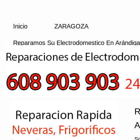
Inicio
ZARAGOZA
Reparamos Su Electrodomestico En Arándiga
R
A
So