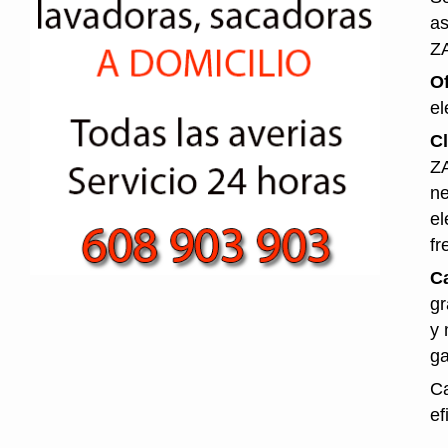
as
Z
O
el
Cl
ZA
ne
el
fr
Ca
gr
y 
ga
Ca
ef