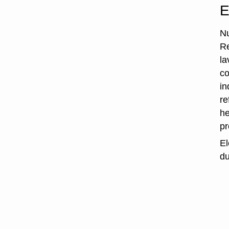
E
Nu
Re
la
co
in
re
he
p
El
du