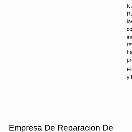
Nu
Re
la
co
in
re
he
p
El
y 
Empresa De Reparacion De