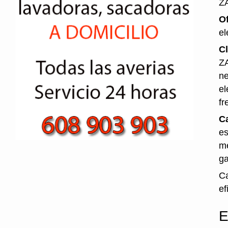
Z
O
el
Cl
ZA
ne
el
fr
Ca
es
me
ga
Ca
ef
E