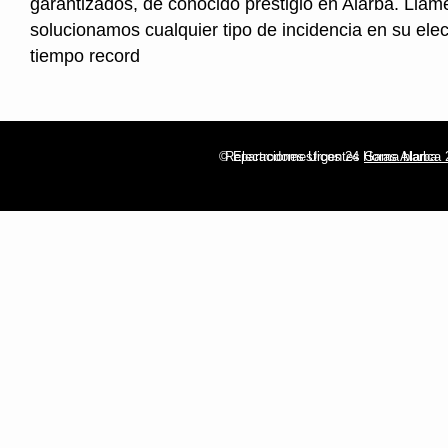
garantizados, de conocido prestigio en Alarba. Llam
solucionamos cualquier tipo de incidencia en su ele
tiempo record
© Electrodomesticos 24 Horas Alarba
Reparaciones Urgentes
Gama blanca 